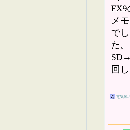
FX
メモ
でし
た。
SD
回し
電気屋