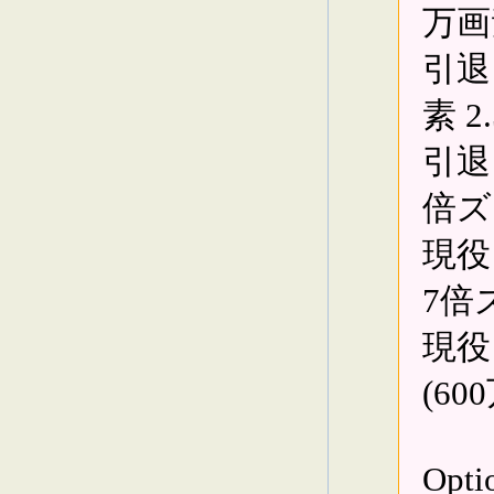
万画
引退：
素 2
引退：
倍ズ
現役：
7倍
現役：
(6
Op