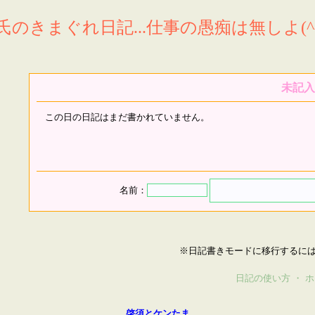
氏のきまぐれ日記...仕事の愚痴は無しよ(^^
未記入
この日の日記はまだ書かれていません。
名前：
※日記書きモードに移行するに
日記の使い方
・
ホ
啓須とケンたま