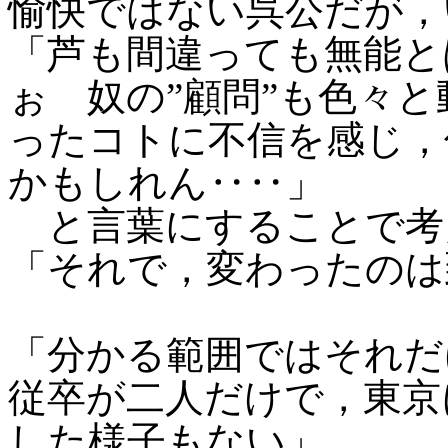
愉快ではない呉公だが，
「芦も間違っても無能と
ぉ 奴の”顧問”も色々
ったコトに不信を感じ，
かもしれん‥‥」
と言葉にすることで考
「それで，変わったのは
「分かる範囲ではそれだ
従卒が二人だけで，東京
した様子もない」