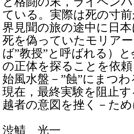
と格闘の末，ライヘンバ
ている。実際は死の寸前
界見聞の旅の途中に日本
死を偽っていたモリアー
ば”教授”と呼ばれる）
の正体を探ることを依頼
始風水盤－”蝕”にまつ
現在，最終実験を阻止す
越者の意図を挫く－ため
渋鯖 光一