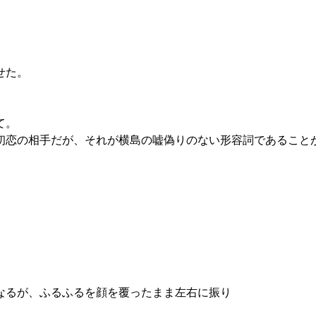
せた。
て。
初恋の相手だが、それが横島の嘘偽りのない形容詞であること
なるが、ふるふるを顔を覆ったまま左右に振り