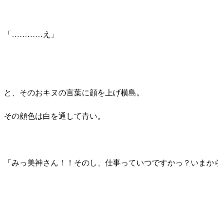
「…………え」
と、そのおキヌの言葉に顔を上げ横島。
その顔色は白を通して青い。
「みっ美神さん！！そのし、仕事っていつですかっ？いまか