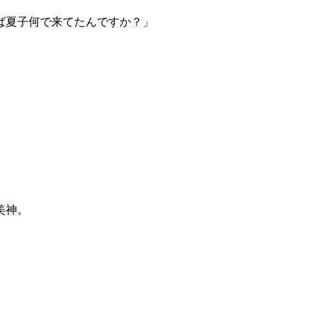
ば夏子何で来てたんですか？」
美神。