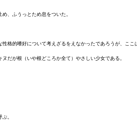
止め、ふうっとため息をついた。
な性格的嗜好について考えざるをえなかったであろうが、ここ
キヌだが根（いや根どころか全て）やさしい少女である。
呼ぶ。