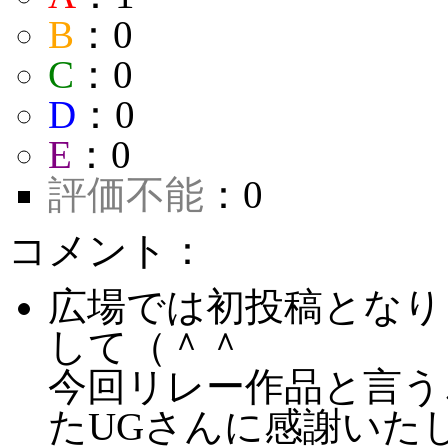
B
：0
C
：0
D
：0
E
：0
評価不能
：0
コメント：
広場では初投稿となり
して（＾＾
今回リレー作品と言う
たUGさんに感謝いた