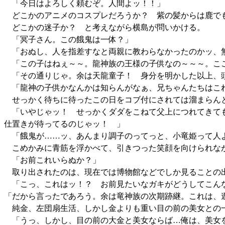
「今日はよろしく頼むぞ。人間よッ！！」
どこかのアニメのコスプレだろうか？ 紫の髪からは鹿でも
どこかの迷子か？ と考えながら横島が問いかける。
「冥子さん。この餓鬼は一体？」
「おぬし、人を指差すなと両親に教わらなかったのかッ、
「この子はねぇ～～。龍神族の王様の子供なの～～～。ここ
「その通りじゃ。余は天龍童子！ 身分を明かした以上、
「龍神の子供かなんかは知らんがなぁ、兄ちゃんたちはこれ
せっかく待ちに待ったこの日をコブ付にされては溜まらん
「いやじゃッ！ せっかくダダをこねて父上につれてきても
仕置きが待ってるのじゃッ！ 」
「餓鬼が……ッ、あんまり調子のってっと、小竜姫って人
こめかみに青筋を浮かべて、引きつった笑顔を向けられなが
「お前これいらぬか？」
取り出されたのは、現在では博物館などでしか見ることの
「こっ、これはッ！？ お前見たいなガキがどうしてこん
「だから言ったであろう。余は竜神族の次期跡継。これは、
純金、左団扇生活、しかし金よりも重い目の前の美女との
「うっ、しかし、目の前の大金と美女ならば…俺は、美女