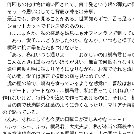
何匹もの化け物に追い回されて、何十発という銀の弾丸の
そう、今思い出しても背筋が凍る出来事。
最近でも、夢を見ることがある。世間知らずで、舌っ足らず
ショットカットでドレス姿のあの女。
（……まさか、私の横島を姑息にもオフィスラブで狙って
「あっ、愛子……どうかしたのか。なんか、いつもと様子
横島の机に拳をたたきつけながら、
「あら。私はいつも通りよ―――おかしいのは横島君じゃ
こんなときは逆らわないほうが良い、無言で何度もうなず
途中何度も喉に詰まりそうになりながら、お茶でそれを流
その間、愛子は無言で横島の顔を見つめていた。
虎の檻の前で、焼肉を食っているような感覚に、普段はお
（デート。デートなの……横島君、私に言ってくれればいつ
作れないけど、毎日心を込めて作ってあげるのに。それに、
目の前で秋満開の紅葉のように赤くなったり、マリアナ海溝
ので黙っている。
（ああ、それにしても今度の日曜日が楽しみやな～～～）
（ふっ、ふっ、ふっ。横島君、大丈夫よ、私が本当の高校生
ある意味独自のフィールドを展開している二人の間に入って