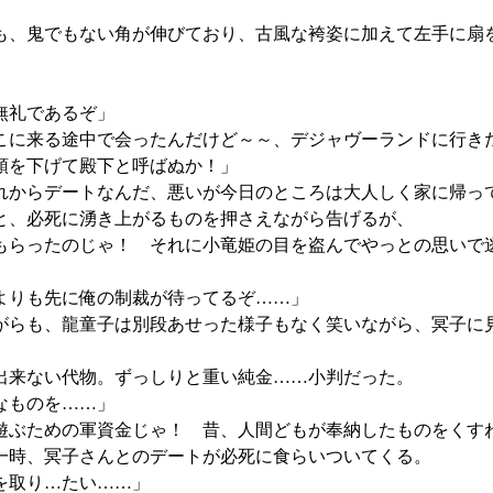
、鬼でもない角が伸びており、古風な袴姿に加えて左手に扇
無礼であるぞ」
に来る途中で会ったんだけど～～、デジャヴーランドに行き
頭を下げて殿下と呼ばぬか！」
からデートなんだ、悪いが今日のところは大人しく家に帰って
と、必死に湧き上がるものを押さえながら告げるが、
らったのじゃ！ それに小竜姫の目を盗んでやっとの思いで
よりも先に俺の制裁が待ってるぞ……」
らも、龍童子は別段あせった様子もなく笑いながら、冥子に
出来ない代物。ずっしりと重い純金……小判だった。
なものを……」
遊ぶための軍資金じゃ！ 昔、人間どもが奉納したものをくす
一時、冥子さんとのデートが必死に食らいついてくる。
を取り…たい……」