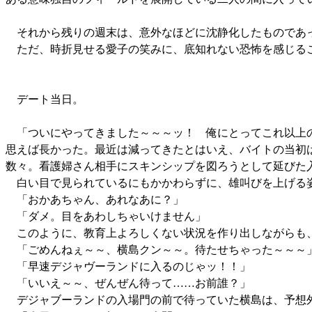
それから残りの週末は、意外なほどに沈静化したものであ
ただ、時折見せる愛子の笑みに、底知れない恐怖を感じる
デート当日。
「ついにやってきました～～～ッ！ 俺にとってこれ以上
思えば長かった。最近は減ってきたとはいえ、バイトの当初
数々。看護婦さん相手にスキンシップを図ろうとして延びた
白い目で見られているにもかかわらずに、雄叫びを上げる姿
「おかあちゃん、あれなあに？」
「ダメ。目をあわしちゃいけません」
このように、教育上よろしくない状況を作り出しながらも、
「ごめんねぇ～～、横島クン～～。待たせちゃった～～～
「早速デジャヴーランドに入るのじゃッ！！」
「いいえ～～、ぜんぜん待って……お前誰？」
デジャブーランドの入場門の前で待っていた横島は、予想