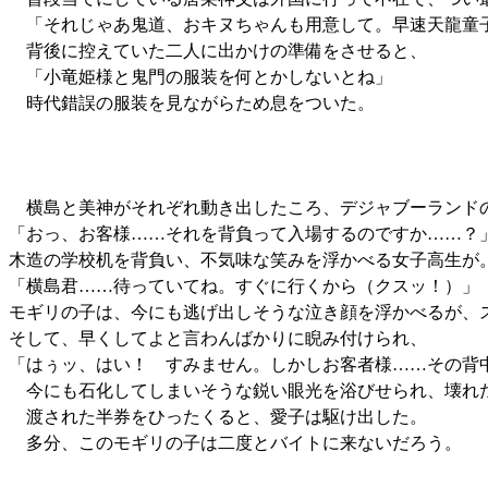
「それじゃあ鬼道、おキヌちゃんも用意して。早速天龍童子
背後に控えていた二人に出かけの準備をさせると、
「小竜姫様と鬼門の服装を何とかしないとね」
時代錯誤の服装を見ながらため息をついた。
横島と美神がそれぞれ動き出したころ、デジャブーランド
「おっ、お客様……それを背負って入場するのですか……？
木造の学校机を背負い、不気味な笑みを浮かべる女子高生が
「横島君……待っていてね。すぐに行くから（クスッ！）」
モギリの子は、今にも逃げ出しそうな泣き顔を浮かべるが、
そして、早くしてよと言わんばかりに睨み付けられ、
「はぅッ、はい！ すみません。しかしお客者様……その背
今にも石化してしまいそうな鋭い眼光を浴びせられ、壊れ
渡された半券をひったくると、愛子は駆け出した。
多分、このモギリの子は二度とバイトに来ないだろう。