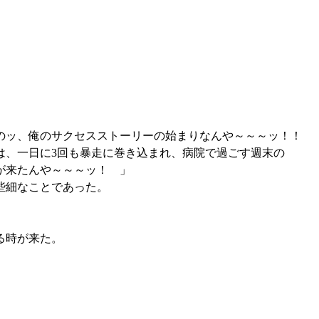
のッ、俺のサクセスストーリーの始まりなんや～～～ッ！！
は、一日に3回も暴走に巻き込まれ、病院で過ごす週末の
が来たんや～～～ッ！ 」
些細なことであった。
る時が来た。