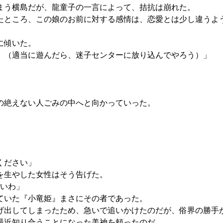
まう横島だが、龍童子の一言によって、拮抗は崩れた。
ところ、この娘のお前に対する感情は、恋愛とは少し違うよ
に傾いた。
 （適当に遊んだら、迷子センターに放り込んでやろう）」
の絶えない人ごみの中へと向かっていった。
ください」
を生やした女性はそう告げた。
いわ」
ていた『小竜姫』まさにその者であった。
出してしまったため、急いで追いかけたのだが、俗界の勝手
最近知り合うことになった美神を頼ったのだ。