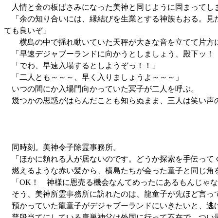
人情と金の板ばさみになった美神と同じように固まってし
「余の知り合いには、縁結びを生業とする神族もおる。見た
ても良いぞ」
横島の中で揺れ動いていた天秤が大きな音を立てて片方
「早速デジャブーランドに向かうとしましょう、殿下ッ！
「でわ、早速入場するとしようぞっ！！」
「二人とも～～～、早く入りましょうよ～～～」
いつの間にか入場門向かっていた冥子が二人を呼ぶ。
幾つかの思惑がはらんだことも知らぬまま、三人は笑い声
同時刻。美神令子除霊事務所。
「ほかに頼れる人が居ないのです。どうか探索を手伝って
燃えるような赤い髪から、横島たちが会った童子と同じ角
「OK！ 神様に恩売る機会なんてめったにあるもんじゃな
そう、美神所霊事務所に訪れたのは、龍童子が先ほど言っ
預かっていた龍童子がデジャブーランドにいきたいと、逃げ
普段当てにしている唐巣神父は外国に行って不在で、つい