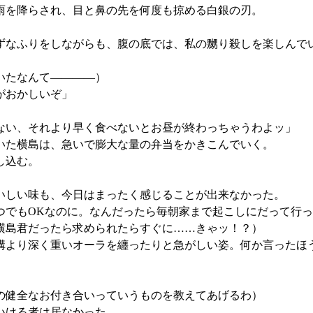
雨を降らされ、目と鼻の先を何度も掠める白銀の刃。
なふりをしながらも、腹の底では、私の嬲り殺しを楽しんで
いたなんて――――）
がおかしいぞ」
ない、それより早く食べないとお昼が終わっちゃうわよッ」
いた横島は、急いで膨大な量の弁当をかきこんでいく。
し込む。
いしい味も、今日はまったく感じることが出来なかった。
でもOKなのに。なんだったら毎朝家まで起こしにだって行っ
横島君だったら求められたらすぐに……きゃッ！？）
より深く重いオーラを纏ったりと急がしい姿。何か言ったほ
の健全なお付き合いっていうものを教えてあげるわ）
いける者は居なかった。