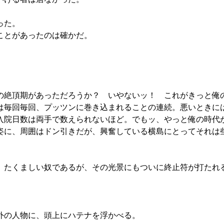
った。
ことがあったのは確かだ。
の絶頂期があっただろうか？ いやないッ！ これがきっと俺
は毎回毎回、プッツンに巻き込まれることの連続。悪いときに
入院日数は両手で数えられないほど。でもッ、やっと俺の時代
に、周囲はドン引きだが、興奮している横島にとってそれは
たくましい奴であるが、その光景にもついに終止符が打たれ
」
外の人物に、頭上にハテナを浮かべる。