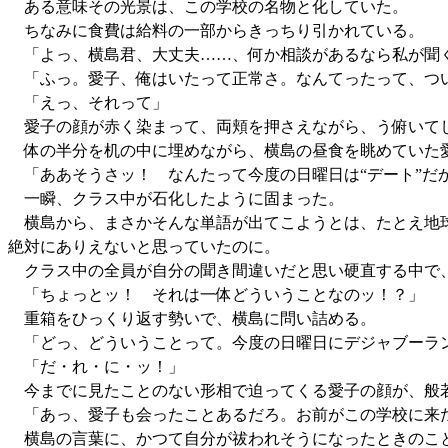
ある意味その光景は、この学校の名物と化していた。
ちなみに食費は給料の一部からきっちり引かれている。
「よっ、横島君、大丈夫……、何か相談があるなら私が聞
「ふっ。愛子、俺はいたって正常さ。なんてったって、つ
「えっ、それって」
愛子の顔が赤く染まって、両頬を押さえながら、う俯いて
体の半分を机の中に埋めながら、横島の昼食を眺めていた愛
「ああそうさッ！ なんたって今度の日曜日は“デート”だ
一瞬、クラス中が石化したように固まった。
横島から、まさかそんな単語が出てこようとは、たとえ地球
絶対にありえないと思っていたのに。
クラス中の全員が自分の聞き間違いだと思い硬直する中で
「ちょっとッ！ それは一体どういうことなのッ！？」
重箱をひっくり返す勢いで、横島に問い詰める。
「どっ、どういうことって。今度の日曜日にデジャブーラ
「だ・れ・に・ッ！」
今までに見たことのない形相で迫ってくる愛子の顔が、般
「あっ、愛子も会ったことあるだろ。お前がこの学校に来
横島の言葉に、かつて自分が祓われそうになったときのこ