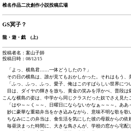
椎名作品二次創作小説投稿広場
GS冥子？
龍・遊・戯 (上)
投稿者名：案山子師
投稿日時：08/12/15
「よっ、横島君……一体どうしたの？」
その日の横島は、誰が見てもおかしかった。それはもう、
「ふっ、ふっ、ふっ、愛子、俺はこのすばらしい世界につ
目は、ダイヤの輝きを放ち、黄金の笑みを浮かべ、普段は
こんな横島の姿は、中学から同じクラスだった奴でさえ見た
「はや～～く～～、日曜日にならないかなぁ～～～。ああ
妙に豪華な重箱弁当をかき込みながら、意味不明な歌を歌
ちなみにこの弁当は、食生活を気にした彼の母親からの依
毎昼決まった時間に、大きな鳥さんが、学校の窓から宅配