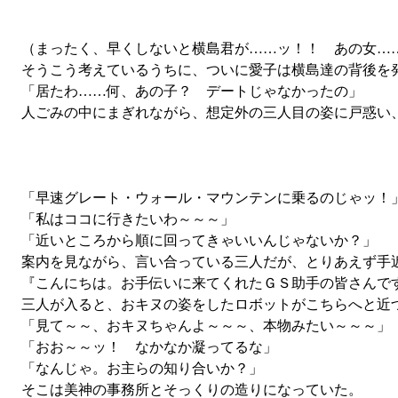
（まったく、早くしないと横島君が……ッ！！ あの女……
そうこう考えているうちに、ついに愛子は横島達の背後を
「居たわ……何、あの子？ デートじゃなかったの」
人ごみの中にまぎれながら、想定外の三人目の姿に戸惑い
「早速グレート・ウォール・マウンテンに乗るのじゃッ！
「私はココに行きたいわ～～～」
「近いところから順に回ってきゃいいんじゃないか？」
案内を見ながら、言い合っている三人だが、とりあえず手
『こんにちは。お手伝いに来てくれたＧＳ助手の皆さんで
三人が入ると、おキヌの姿をしたロボットがこちらへと近
「見て～～、おキヌちゃんよ～～～、本物みたい～～～」
「おお～～ッ！ なかなか凝ってるな」
「なんじゃ。お主らの知り合いか？」
そこは美神の事務所とそっくりの造りになっていた。