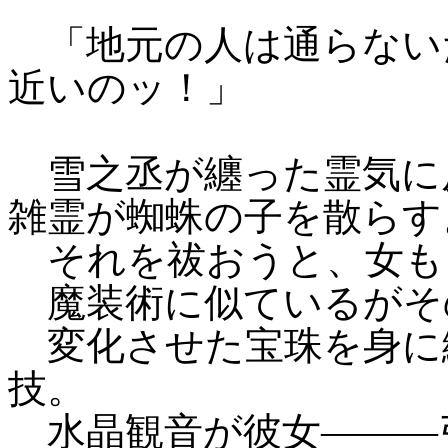
「地元の人は通らない
近いのッ！」
雪之丞が纏った霊気に
雑霊が蜘蛛の子を散らす
それを祓おうと、女も
魔装術に似ているがそ
変化させた宝珠を身に
技。
水晶観音が彼女―――