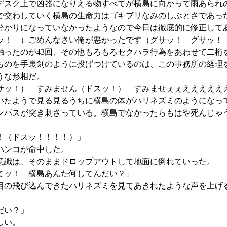
スク上で凶器になりえる物すべてが横島に向かって雨あられ
で交わしていく横島の生命力はゴキブリなみのしぶとさであっ
かりになっていなかったようなので今日は徹底的に修正して
！ ）ごめんなさい俺が悪かったです（グサッ！ グサッ！
触ったのが43回、その他もろもろセクハラ行為をあわせて二桁
のを手裏剣のように投げつけているのは、この事務所の経理
うな形相だ。
ッ！） すみません（ドスッ！） すみませぇぇえええええ
たようで見る見るうちに横島の体がハリネズミのようになっ
パスが突き刺さっている。横島でなかったらもはや死んじゃ
！（ドスッ！！！！）」
ハンコが命中した。
意識は、そのままドロップアウトして地面に倒れていった。
てッ！ 横島あんた何してんだい？」
の飛び込んできたハリネズミを見てあきれたような声を上げ
だい？」
しい。