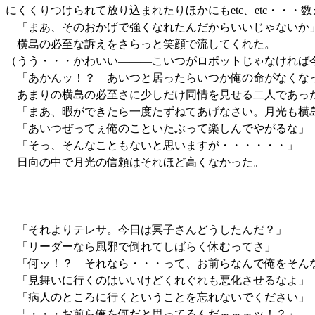
にくくりつけられて放り込まれたりほかにもetc、etc・・
「まあ、そのおかげで強くなれたんだからいいじゃないか
横島の必至な訴えをさらっと笑顔で流してくれた。
（うう・・・かわいい―――こいつがロボットじゃなければ
「あかんッ！？ あいつと居ったらいつか俺の命がなくな
あまりの横島の必至さに少しだけ同情を見せる二人であっ
「まあ、暇ができたら一度たずねてあげなさい。月光も横
「あいつぜってぇ俺のこといたぶって楽しんでやがるな」
「そっ、そんなこともないと思いますが・・・・・・」
日向の中で月光の信頼はそれほど高くなかった。
「それよりテレサ。今日は冥子さんどうしたんだ？」
「リーダーなら風邪で倒れてしばらく休むってさ」
「何ッ！？ それなら・・・って、お前らなんで俺をそん
「見舞いに行くのはいいけどくれぐれも悪化させるなよ」
「病人のところに行くということを忘れないでください」
「・・・お前ら俺を何だと思ってるんだ～～～ッ！？」