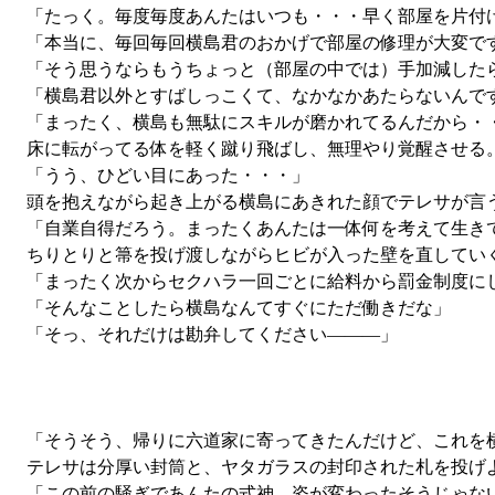
「たっく。毎度毎度あんたはいつも・・・早く部屋を片付
「本当に、毎回毎回横島君のおかげで部屋の修理が大変で
「そう思うならもうちょっと（部屋の中では）手加減した
「横島君以外とすばしっこくて、なかなかあたらないんで
「まったく、横島も無駄にスキルが磨かれてるんだから・・
床に転がってる体を軽く蹴り飛ばし、無理やり覚醒させる
「うう、ひどい目にあった・・・」
頭を抱えながら起き上がる横島にあきれた顔でテレサが言
「自業自得だろう。まったくあんたは一体何を考えて生きて
ちりとりと箒を投げ渡しながらヒビが入った壁を直していく
「まったく次からセクハラ一回ごとに給料から罰金制度に
「そんなことしたら横島なんてすぐにただ働きだな」
「そっ、それだけは勘弁してください―――」
「そうそう、帰りに六道家に寄ってきたんだけど、これを
テレサは分厚い封筒と、ヤタガラスの封印された札を投げ
「この前の騒ぎであんたの式神、姿が変わったそうじゃな