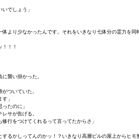
いいでしょう」
体より少なかったんです。それをいきなり七体分の霊力を同
ッ！！！
島に襲い掛かった。
跡がついていた。
ます」
思ったのに」
テレサが告げる。
も修行をつけてくれるって言ってたからさ」
するかしってんのかッ！？いきなり高層ビルの屋上からヒモ無