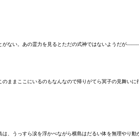
とがない。あの霊力を見るとただの式神ではないようだが――
のままここにいるのもなんなので帰りがてら冥子の見舞いに
島は、うっすら涙を浮かべながら横島はだるい体を無理やり動