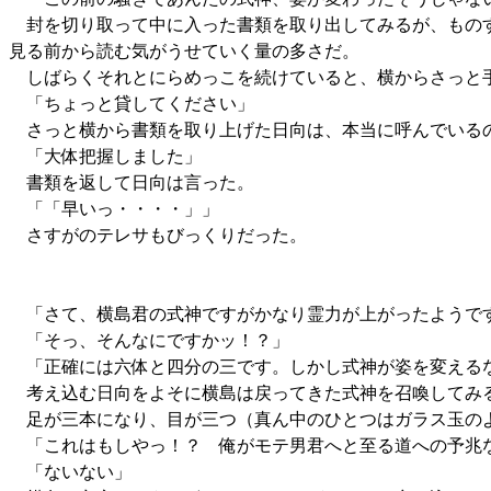
封を切り取って中に入った書類を取り出してみるが、ものす
見る前から読む気がうせていく量の多さだ。
しばらくそれとにらめっこを続けていると、横からさっと
「ちょっと貸してください」
さっと横から書類を取り上げた日向は、本当に呼んでいる
「大体把握しました」
書類を返して日向は言った。
「「早いっ・・・・」」
さすがのテレサもびっくりだった。
「さて、横島君の式神ですがかなり霊力が上がったようです
「そっ、そんなにですかッ！？」
「正確には六体と四分の三です。しかし式神が姿を変える
考え込む日向をよそに横島は戻ってきた式神を召喚してみ
足が三本になり、目が三つ（真ん中のひとつはガラス玉の
「これはもしやっ！？ 俺がモテ男君へと至る道への予兆
「ないない」