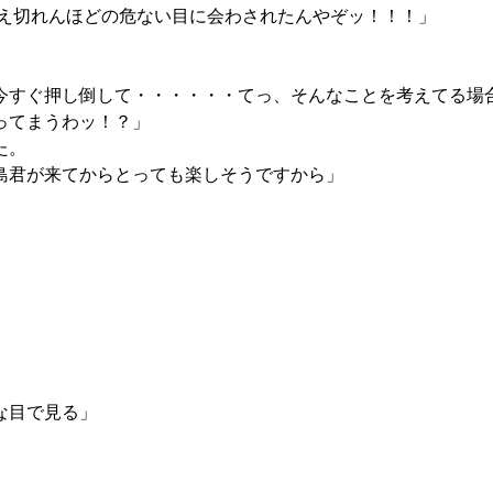
・数え切れんほどの危ない目に会わされたんやぞッ！！！」
」
今すぐ押し倒して・・・・・・てっ、そんなことを考えてる場
ってまうわッ！？」
た。
島君が来てからとっても楽しそうですから」
な目で見る」