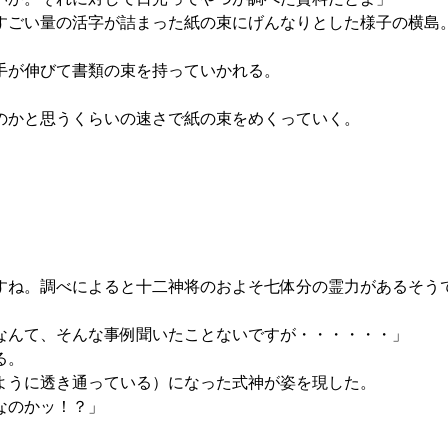
ごい量の活字が詰まった紙の束にげんなりとした様子の横島
手が伸びて書類の束を持っていかれる。
のかと思うくらいの速さで紙の束をめくっていく。
ね。調べによると十二神将のおよそ七体分の霊力があるそう
なんて、そんな事例聞いたことないですが・・・・・・」
る。
ように透き通っている）になった式神が姿を現した。
なのかッ！？」