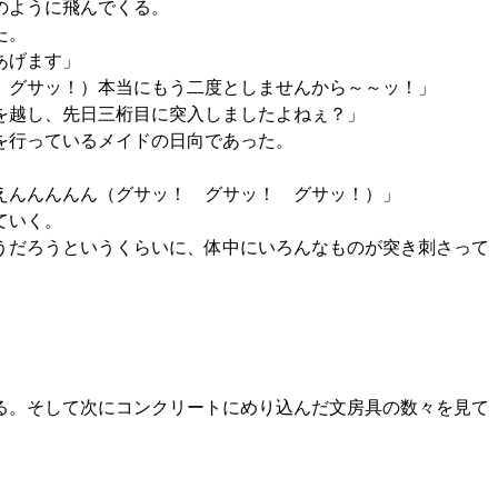
のように飛んでくる。
た。
あげます」
 グサッ！）本当にもう二度としませんから～～ッ！」
を越し、先日三桁目に突入しましたよねぇ？」
を行っているメイドの日向であった。
えんんんんん（グサッ！ グサッ！ グサッ！）」
ていく。
うだろうというくらいに、体中にいろんなものが突き刺さって
る。そして次にコンクリートにめり込んだ文房具の数々を見て