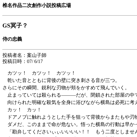
椎名作品二次創作小説投稿広場
GS冥子？
侍の忠義
投稿者名：案山子師
投稿日時：07/ 6/17
カツッ！ カツッ！ カツッ！
乾いた音とともに背後の壁に突き刺さる音が三つ。
さらにその瞬間、鋭利な刃物が頬をかすめて飛んでいく。
止まっていては殺られる―――だが、閉鎖された部屋の中
向けられた明確な殺気を全身に浴びながら横島は必死に考え
カッ！ カッ！
ドアノブに触れようとした手を狙って背後からまたもや刃
ダメだ、このままで命が危ない。悟った横島の行動は早か
「勘弁してくださいぃぃいいいい！！ もう二度としませ