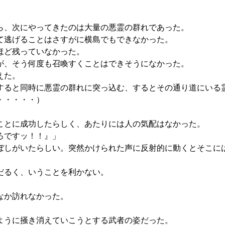
ら、次にやってきたのは大量の悪霊の群れであった。
て逃げることはさすがに横島でもできなかった。
ほど残っていなかった。
が、そう何度も召喚すくことはできそうになかった。
えた。
すると同時に悪霊の群れに突っ込む、するとその通り道にいる
・・・・・）
ことに成功したらしく、あたりには人の気配はなかった。
ろですッ！！』」
しがいたらしい。突然かけられた声に反射的に動くとそこに
だるく、いうことを利かない。
なか訪れなかった。
ように掻き消えていこうとする武者の姿だった。