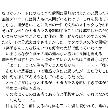
なぜかデパートにやってきた瞬間に電灯が消えたかと思った
無論デパートには何人もの人間がいるわけで、これを見捨て
しかも、運が悪いことに先日の一件で文殊のストックもそれ
それでも何とかヤタガラスを制御することには成功したのだ
いつもなら何てことない動作の一挙一動が今はものすごく堪
だが、その分威力はすさまじかった。ヤタガラスの体が回転
（冥子さんこんな奴をいつも何食わぬ顔で使っていたのか・
いまさらながら冥子の奥の知れない霊力に畏怖を覚える。
周囲を見回すとデパートに残っていた人たちは全員逃げ出す
「ようし、これで俺も早くこんな所から・・・・・・『後
あたりの悪霊はすべて駆逐できたと思ったが、まだ取りこぼ
分に刃を振り下ろそうとしているところだった。
とっさに避けようとするが、ヤタガラスを使いすぎて体が
恐怖に一瞬目を瞑る。
その次にくるのは苦痛であろうと予想するが、それはなか
「なんだッ！？」
目を開くと、前にあるのは体を二つに切り裂かれて、霧の