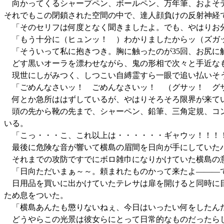
向かってくるシャープペン、ボールペン、万年筆、およそデ
それでもこの閉鎖された空間の中で、達人顔負けの反射神経
「そのセリフは何度となく聞きましたよ。でも、やはりお分
「もう十分に（ヒュンッ！ ）わかりましたからッ（ズガッ
「そういって私に抱きつき。胸に触ったのが35回、お尻に
どす黒いオーラを漂わせながら、鬼の形相で次々と手近なも
現世にしがみつく、しつこい自縛霊すら一眼で追い払いそ
「ごめんなさいッ！ ごめんなさいッ！ （グサッ！ グサ
何とか急所ははずしているが、やはりそろそろ限界が来てい
頭の先から靴の先まで、シャーペン、鉛筆、三角定規、コン
いる。
「こっ・・・こ、これ以上は・・・・・・ギャウッ！！！
最後に危険な音が響いて横島の眉間を日向が手にしていた
それまでの攻防ですでにボロ雑巾になりかけていた横島の
「日向ただいまぁ～～。頼まれたものかって来たよ―――
日用品を買いに出かけていたテレサは扉を開けると同時に目
ため息をついた。
「横島あんたも懲りないねぇ、今日はいったい何をしたん
どうやらこの光景は彼女らにとって日常的なものだったら