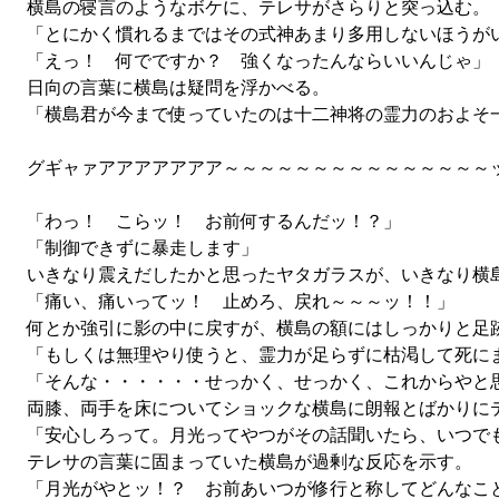
横島の寝言のようなボケに、テレサがさらりと突っ込む。
「とにかく慣れるまではその式神あまり多用しないほうが
「えっ！ 何でですか？ 強くなったんならいいんじゃ」
日向の言葉に横島は疑問を浮かべる。
「横島君が今まで使っていたのは十二神将の霊力のおよそ一
グギャァアアアアアアア～～～～～～～～～～～～～～～
「わっ！ こらッ！ お前何するんだッ！？」
「制御できずに暴走します」
いきなり震えだしたかと思ったヤタガラスが、いきなり横
「痛い、痛いってッ！ 止めろ、戻れ～～～ッ！！」
何とか強引に影の中に戻すが、横島の額にはしっかりと足
「もしくは無理やり使うと、霊力が足らずに枯渇して死に
「そんな・・・・・・せっかく、せっかく、これからやと
両膝、両手を床についてショックな横島に朗報とばかりに
「安心しろって。月光ってやつがその話聞いたら、いつで
テレサの言葉に固まっていた横島が過剰な反応を示す。
「月光がやとッ！？ お前あいつが修行と称してどんなこと