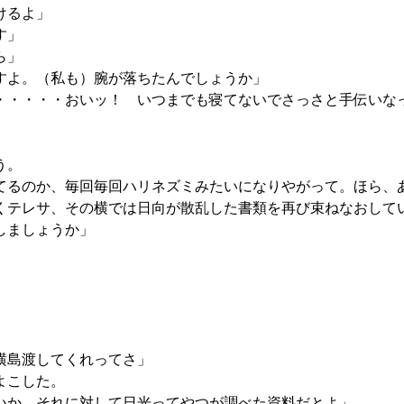
けるよ」
す」
ら」
すよ。（私も）腕が落ちたんでしょうか」
・・・・おいッ！ いつまでも寝てないでさっさと手伝いな
。
う。
るのか、毎回毎回ハリネズミみたいになりやがって。ほら、
テレサ、その横では日向が散乱した書類を再び束ねなおして
しましょうか」
横島渡してくれってさ」
よこした。
いか。それに対して日光ってやつが調べた資料だとよ」