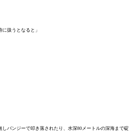
時に扱うとなると」
しバンジーで叩き落されたり、水深80メートルの深海まで碇