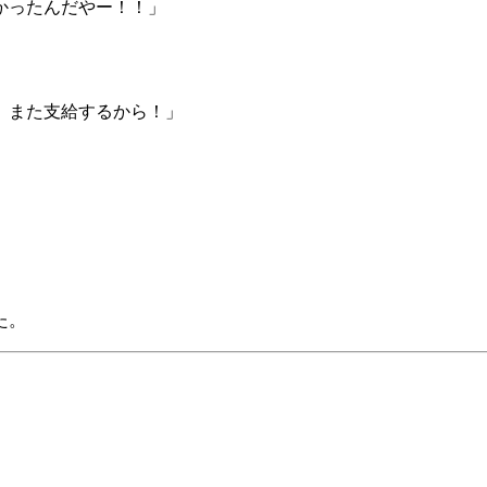
かったんだやー！！」
、また支給するから！」
た。