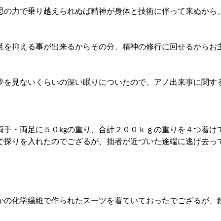
思の力で乗り越えられぬば精神が身体と技術に伴って来ぬから
耗を抑える事が出来るからその分、精神の修行に回せるからお
夢を見ないくらいの深い眠りについたので、アノ出来事に関す
両手・両足に５０kgの重り、合計２００ｋｇの重りを４つ着け
で探りを入れたのでござるが、拙者が近づいた途端に逃げ去っ
かの化学繊維で作られたスーツを着ていておったでござるが、