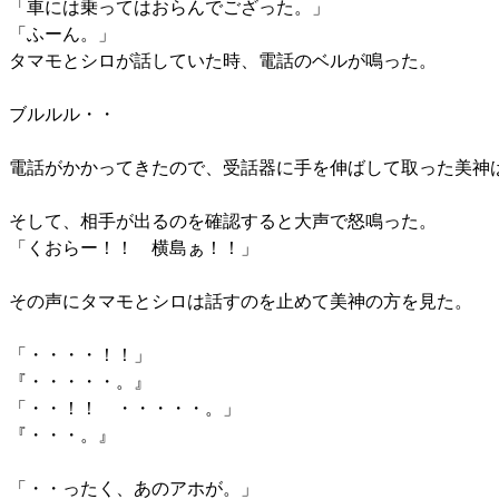
「車には乗ってはおらんでござった。」
「ふーん。」
タマモとシロが話していた時、電話のベルが鳴った。
ブルルル・・
電話がかかってきたので、受話器に手を伸ばして取った美神
そして、相手が出るのを確認すると大声で怒鳴った。
「くおらー！！ 横島ぁ！！」
その声にタマモとシロは話すのを止めて美神の方を見た。
「・・・・！！」
『・・・・・。』
「・・！！ ・・・・・。」
『・・・。』
「・・ったく、あのアホが。」