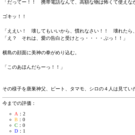
「だってー！！ 携帯電話なんて、高額な物は怖くて使えな
ゴキッ！！
「ええい！ 壊してもいいから、慣れなさい！！ 壊れたら
「え？ それは、愛の告白と受けとっ・・・・ぶっ！！」
横島の顔面に美神の拳がめり込む。
「このあほんだらーっ！！」
その様子を唐巣神父、ピート、タマモ、シロの４人は見てい
今までの評価：
A
：2
B
：0
C
：0
D
：1