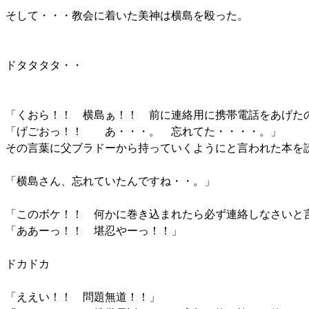
そして・・・教会に着いた美神は横島を殴った。
ドタタタタ・・
「くおら！！ 横島ぁ！！ 前に連絡用に携帯電話をあげた
「げごおっ！！ あ・・・。 忘れてた・・・・。」
その言葉に父ブラドーから持っていくようにと言われた本を
「横島さん、忘れていたんですね・・。」
「このボケ！！ 何かに巻き込まれたら必ず連絡しなさいと
「ああーっ！！ 堪忍やーっ！！」
ドカドカ
「ええい！！ 問題無道！！」