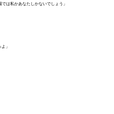
場では私かあなたしかないでしょう」
ゅよ」
。