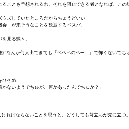
れることも予想されるわ。それを阻止できる者となれば、この
ズウズしていたところだからちょうどいい」
機会－が来そうなことを歓迎するベスパ。
パを見る蝶々。
蝕”なんか何人出てきても『ペペペのペー！』で怖くないでち
をひそめ、
着かないようでちゅが、何かあったんでちゅか？」
なければならないことを思うと、どうしても苛立ちが先に立つ