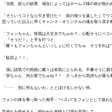
「当然、奴らの妨害、場合によってはホームズ様の命が狙わ
「そういうコトなら引き受けた！ 前の借りを返したくてウ
思っていた以上に早くチャンス－オリジナルの魂を取り戻す
「フォンちゃん、怪我は大丈夫でちゅか？」心配そうにベス
『そうだ！』と手を打つと、
「蝶々もフォンちゃんといっしょに行くでちゅ そうすれば”
「駄目よ！！」
強い語気での拒絶に蝶々は呆気にとられる。不審そうに眉
「蛍ちゃん、何か変でちゅね？！ さっきから気持ちが落ち
「‥‥ 別に何もないわ」ととぼけるしかない蛍。
フォンの体を乗っ取った相手－”ベスパ”をフォンとして扱わ
気持ちを鎮めると、穏やかな表情と口調を意識して、