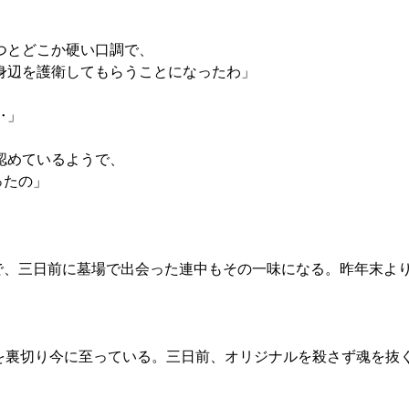
つとどこか硬い口調で、
身辺を護衛してもらうことになったわ」
‥」
認めているようで、
ったの」
名で、三日前に墓場で出会った連中もその一味になる。昨年末よ
を裏切り今に至っている。三日前、オリジナルを殺さず魂を抜