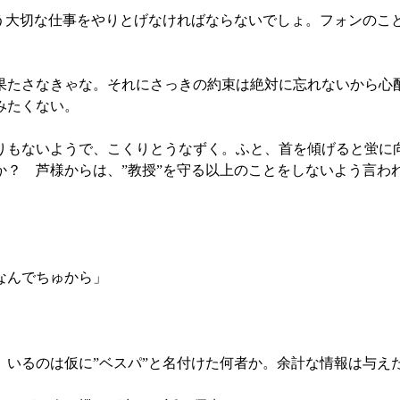
いう大切な仕事をやりとげなければならないでしょ。フォンのこ
果たさなきゃな。それにさっきの約束は絶対に忘れないから心
みたくない。
りもないようで、こくりとうなずく。ふと、首を傾げると蛍に
か？ 芦様からは、”教授”を守る以上のことをしないよう言わ
。
」
なんでちゅから」
いるのは仮に”ベスパ”と名付けた何者か。余計な情報は与え