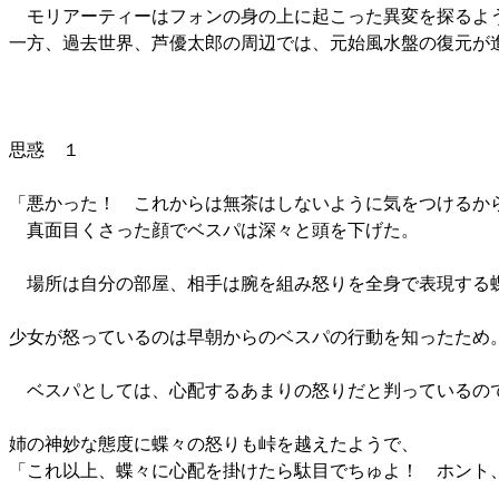
モリアーティーはフォンの身の上に起こった異変を探るよう
一方、過去世界、芦優太郎の周辺では、元始風水盤の復元が
思惑 １
「悪かった！ これからは無茶はしないように気をつけるか
真面目くさった顔でベスパは深々と頭を下げた。
場所は自分の部屋、相手は腕を組み怒りを全身で表現する
少女が怒っているのは早朝からのベスパの行動を知ったため
ベスパとしては、心配するあまりの怒りだと判っているの
姉の神妙な態度に蝶々の怒りも峠を越えたようで、
「これ以上、蝶々に心配を掛けたら駄目でちゅよ！ ホント