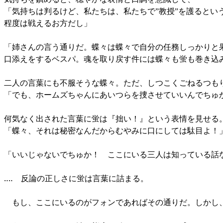
「気持ちは判るけど、私たちは、私たちで”教授”を護ると
程度は戦えるお方だし」
「姉さんの言う通りだ。蝶々は蝶々で自分の任務しっかりと
口添えをするベスパ。魂を取り戻す件には蝶々も蛍も巻き込
二人の言葉にも不服そうな蝶々。ただ、しつこくごねるつも
「でも、ホームズちゃんにあいつらを捜させていいんでちゅ
何気なく出された言葉に蛍は『拙い！』という表情を見せる
「蝶々、それは秘密なんだからむやみに口にしては駄目よ！
「いいじゃないでちゅか！ ここにいる三人は知っている話
‥‥ 反論の正しさに蛍は言葉に詰まる。
もし、ここにいるのがフォンであればその通りだ。しかし、