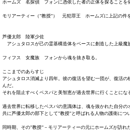
ホームズ 名探偵 フォンに憑依した者の正体を探ることを
モリアーティー（”教授”） 元犯罪王 ホームズに上記の件
芦優太郎 陸軍少佐
アシュタロスが己の霊基構造体をベースに創造した上級魔族
フィフス 女魔族 フォンから魂を抜き取る。
ここまでのあらすじ
アシュタロス消滅より四年。彼の復活を望む一団が、復活の
んだ。
それを阻止すべくベスパと美智恵が過去世界に行くことにな
過去世界に転移したベスパの意識体は、魂を抜かれた自分の
共に芦優太郎の部下として”教授”と呼ばれる人物の護衛につ
同時期、その”教授”－モリアーティーの元にホームズが訪れ