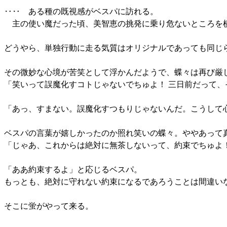
‥‥ ある種の既視感がベスパに訪れる。
主の使い魔だった頃、美智恵の挑発に乗り危ないところを横
どうやら、単独行動に走る気質はオリジナルであっても同じ
その微妙な心境が苦笑として浮かんだようで、蝶々は再び厳
「笑いって誤魔化すコトじゃないでちゅよ！ 三日前だって
「あっ、すまない。誤魔化すつもりじゃないんだ。こうして
ベスパの言葉が嬉しかったのか照れ笑いの蝶々。ややあって
「じゃあ、これからは絶対に無茶しないって、約束でちゅよ
「ああ約束するよ」と応じるベスパ。
もっとも、絶対に守れない約束になるであろうことは間違い
そこに蛍がやって来る。