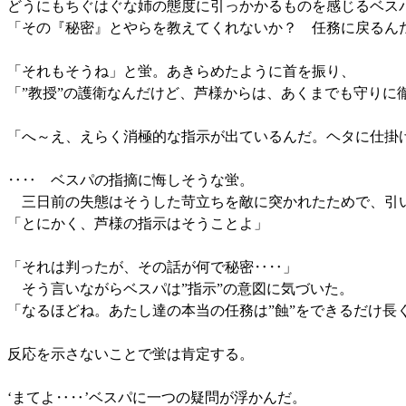
どうにもちぐはぐな姉の態度に引っかかるものを感じるベス
「その『秘密』とやらを教えてくれないか？ 任務に戻るん
「それもそうね」と蛍。あきらめたように首を振り、
「”教授”の護衛なんだけど、芦様からは、あくまでも守りに
「へ～え、えらく消極的な指示が出ているんだ。ヘタに仕掛
‥‥ ベスパの指摘に悔しそうな蛍。
三日前の失態はそうした苛立ちを敵に突かれたためで、引い
「とにかく、芦様の指示はそうことよ」
「それは判ったが、その話が何で秘密‥‥」
そう言いながらベスパは”指示”の意図に気づいた。
「なるほどね。あたし達の本当の任務は”蝕”をできるだけ長
反応を示さないことで蛍は肯定する。
‘まてよ‥‥’ベスパに一つの疑問が浮かんだ。