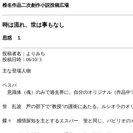
椎名作品二次創作小説投稿広場
時は流れ、世は事もなし
思惑 １
投稿者名：よりみち
投稿日時：06/10/ 3
主な登場人物
ベスパ
意識体（魂）のみで過去界に。自分のオリジナル（作品中で
蛍 乱波 芦の部下で”教授”の護衛にあたる。ルシオラのオ
蝶々 感情探知を主とするエスパー 蛍と同じ。パピリオの