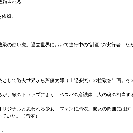
依頼される。
を依頼。
級の使い魔。過去世界において進行中の”計画”の実行者。た
核として過去世界から芦優太郎（上記参照）の拉致を計画。そ
るが、敵のトラップにより、ベスパの意識体（人の魂の相当す
オリジナルと思われる少女－フォンに憑依。彼女の周囲には姉
いていた。（憑依）
た。