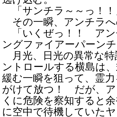
「サンチラ～～っ！！
その一瞬、アンチラへ
「いくぜっ！！ アン
ングファイアーパーンチ
月光、日光の異常な特
ントロールする横島は、
緩む一瞬を狙って、霊力
がけて放つ！ だが、ア
くに危険を察知すると余
に空中で待機していたヤ