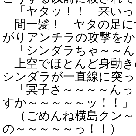
「ヤタッ！！ 来いっ
間一髪！ ヤタの足に
がりアンチラの攻撃をか
「シンダラちゃ～～ん
上空でほとんど身動き
シンダラが一直線に突っ
「冥子さ～～～～んっ
すか～～～～～ッ！！」
（ごめんね横島クン～
の～～～～～っ！！）