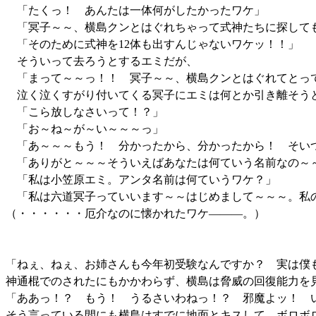
「たくっ！ あんたは一体何がしたかったワケ」
「冥子～～、横島クンとはぐれちゃって式神たちに探して
「そのために式神を12体も出すんじゃないワケッ！！」
そういって去ろうとするエミだが、
「まって～～っ！！ 冥子～～、横島クンとはぐれてとって
泣く泣くすがり付いてくる冥子にエミは何とか引き離そう
「こら放しなさいって！？」
「お～ね～が～い～～～っ」
「あ～～～もう！ 分かったから、分かったから！ そいつ
「ありがと～～～そういえばあなたは何ていう名前なの～
「私は小笠原エミ。アンタ名前は何ていうワケ？」
「私は六道冥子っていいます～～はじめまして～～～。私
（・・・・・・厄介なのに懐かれたワケ―――。）
「ねぇ、ねぇ、お姉さんも今年初受験なんですか？ 実は僕
神通棍でのされたにもかかわらず、横島は脅威の回復能力を
「ああっ！？ もう！ うるさいわねっ！？ 邪魔よッ！ 
そう言っている間にも横島はすでに地面とキスして、ボロボ