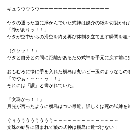
ギュウウウウウーーーーーーーーーーーーーーー
ヤタの通った道に浮かんでいた式神は媒介の紙を切裂かれ
「隙がありッ！！」
ヤタが空中からの滑空を終え再び体制を立て直す瞬間を狙
（クソッ！！）
ヤタと自分との間に距離があるため式神を手元に戻す前に
おもむろに懐に手を入れた横島は丸いビー玉のようなもの
「でやぁ～～～～っ！！」
それには『護』と書かれていた。
「文珠かっ！！」
月光が言ったように横島はつい最近。詳しくは死の試練を
ぐぅうううううううう～～～～～～～～～～～～～～
文珠の結界に阻まれて狼の式神は横島に近づけない！