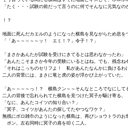
「たく・・・試験の前だって言うのに何でそんなに元気なの
！？
地面に死んだカエルのようになった横島を見ながらため息を
「「あ～～～～～ッ！ エミ！？」令子！？」
「まさかあんたが試験を受けにきてるとは思わなかったわ」
「あんたこそまさか今年の受験にいるとはね。でも、残念ね
「それはこっちのセリフよ！ 私があんたなんかに負けるわ
二人の背景には、まさに竜と虎の姿が浮かび上がっていた。
「あ～～～～っ！？ 横島クン～～そんなところでなにして
二人の背後で忘れられてた横島を見つけた冥子が駆け寄る。
「なに、あんたコイツの知り合い？」
「冥子、コイツがあんたの探してたやつなワケ？」
無残にボロ雑巾のようになった横島は、再びショウトラのお
ポン。左右同時に冥子の肩を叩く二人。