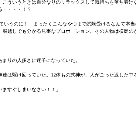
こういうときは自分なりのリラックスして気持ちを落ち着け
る・・・・！？
」
ていうのに！ まったくこんなやつまで試験受けるなんて本当
服越しでも分かる見事なプロポーション。その人物は横島の
あまりの人多さに迷子になっていた。
神達は駆け回っていた。12体もの式神が、人がごった返した中
いますぐしまいなさい！！」