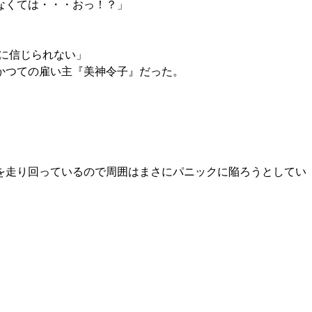
なくては・・・おっ！？」
に信じられない」
かつての雇い主『美神令子』だった。
を走り回っているので周囲はまさにパニックに陥ろうとしてい