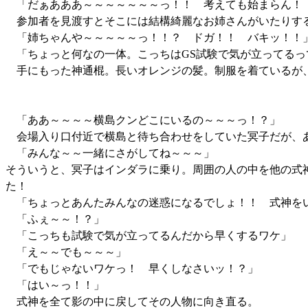
「だぁあああ～～～～～～～っ！！ 考えても始まらん！ 
参加者を見渡すとそこには結構綺麗なお姉さんがいたりす
「姉ちゃんや～～～～～っ！！？ ドガ！！ バキッ！！
「ちょっと何なの一体。こっちはGS試験で気が立ってるっ
手にもった神通棍。長いオレンジの髪。制服を着ているが、
「ああ～～～～横島クンどこにいるの～～～っ！？」
会場入り口付近で横島と待ち合わせをしていた冥子だが、
「みんな～～一緒にさがしてね～～～」
そういうと、冥子はインダラに乗り。周囲の人の中を他の式
た！
「ちょっとあんたみんなの迷惑になるでしょ！！ 式神を
「ふぇ～～！？」
「こっちも試験で気が立ってるんだから早くするワケ」
「え～～でも～～～」
「でもじゃないワケっ！ 早くしなさいッ！？」
「はい～っ！！」
式神を全て影の中に戻してその人物に向き直る。