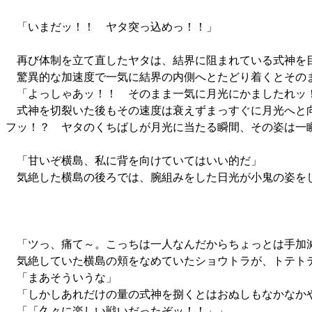
「いまだッ！！ ヤタ突っ込めっ！！」
再び体制を立て直したヤタは、結界に阻まれている式神を
驚異的な加速度で一気に結界の内側へとたどり着くとそのま
「よっしゃあッ！！ そのまま一気に月光にかましたれッ
式神を切裂いた後もその速度は衰えずまっすぐに月光へと
フッ！？ ヤタのくちばしが月光に当たる瞬間、その姿は一
「甘いぞ横島、私に背を向けていてはいい的だ」
気絶した横島の後ろでは、腕組みをした日光が小鬼の姿を
「ツっ、痛て～。こっちは一人なんだからちょっとは手加
気絶していた横島の頬をなめていたショウトラが、トテト
「まあそういうな」
「しかしあれだけの量の式神を捌くとはおぬしもなかなか
「「久々に楽しい戦いだったぞッ！！」」