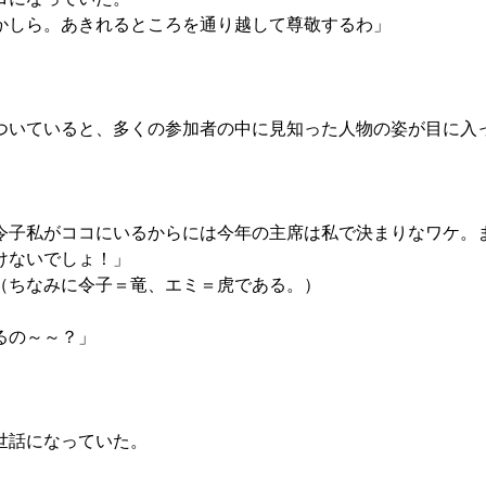
かしら。あきれるところを通り越して尊敬するわ」
ついていると、多くの参加者の中に見知った人物の姿が目に入
令子私がココにいるからには今年の主席は私で決まりなワケ。
けないでしょ！」
（ちなみに令子＝竜、エミ＝虎である。）
るの～～？」
世話になっていた。