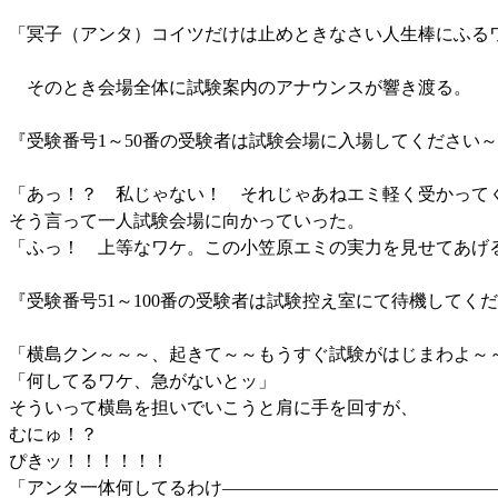
「冥子（アンタ）コイツだけは止めときなさい人生棒にふる
そのとき会場全体に試験案内のアナウンスが響き渡る。
『受験番号1～50番の受験者は試験会場に入場してください
「あっ！？ 私じゃない！ それじゃあねエミ軽く受かって
そう言って一人試験会場に向かっていった。
「ふっ！ 上等なワケ。この小笠原エミの実力を見せてあげ
『受験番号51～100番の受験者は試験控え室にて待機してく
「横島クン～～～、起きて～～もうすぐ試験がはじまわよ～
「何してるワケ、急がないとッ」
そういって横島を担いでいこうと肩に手を回すが、
むにゅ！？
ぴきッ！！！！！！
「アンタ一体何してるわけ―――――――――――――――