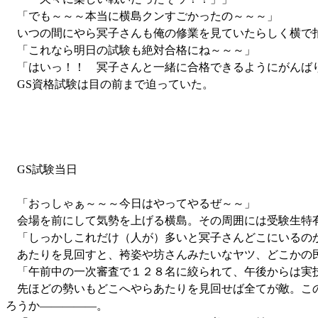
「でも～～～本当に横島クンすごかったの～～～」
いつの間にやら冥子さんも俺の修業を見ていたらしく横で
「これなら明日の試験も絶対合格にね～～～」
「はいっ！！ 冥子さんと一緒に合格できるようにがんば
GS資格試験は目の前まで迫っていた。
GS試験当日
「おっしゃぁ～～～今日はやってやるぜ～～」
会場を前にして気勢を上げる横島。その周囲には受験生特
「しっかしこれだけ（人が）多いと冥子さんどこにいるの
あたりを見回すと、袴姿や坊さんみたいなヤツ、どこかの民
「午前中の一次審査で１２８名に絞られて、午後からは実技
先ほどの勢いもどこへやらあたりを見回せば全てが敵。この
ろうか―――――。