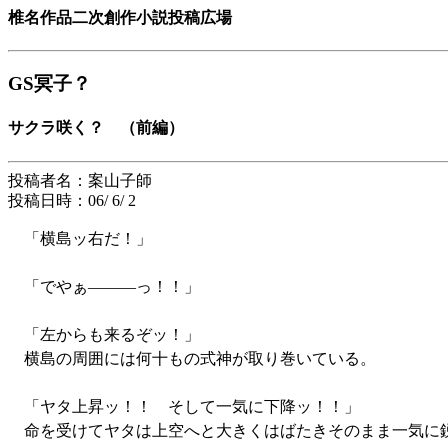
椎名作品二次創作小説投稿広場
GS冥子？
サクラ咲く？ （前編）
投稿者名：案山子師
投稿日時：06/ 6/ 2
「横島ッ右だ！」
「でやぁ―――っ！！」
「左からも来るぞッ！」
横島の周囲には何十もの式神が取り巻いている。
「ヤタ上昇ッ！！ そして一気に下降ッ！！」
命を受けてヤタは上空へと大きくはばたきそのまま一気に