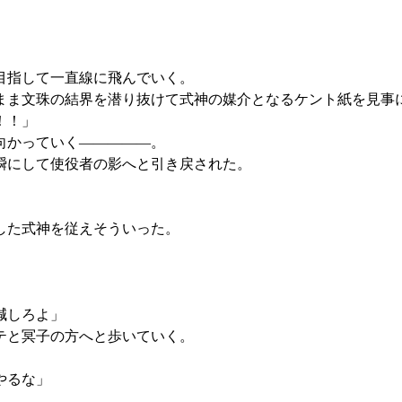
目指して一直線に飛んでいく。
ま文珠の結界を潜り抜けて式神の媒介となるケント紙を見事
！！」
向かっていく―――――。
瞬にして使役者の影へと引き戻された。
した式神を従えそういった。
減しろよ」
テと冥子の方へと歩いていく。
やるな」