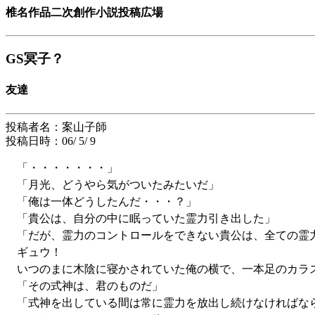
椎名作品二次創作小説投稿広場
GS冥子？
友達
投稿者名：案山子師
投稿日時：06/ 5/ 9
「・・・・・・・」
「月光、どうやら気がついたみたいだ」
「俺は一体どうしたんだ・・・？」
「貴公は、自分の中に眠っていた霊力引き出した」
「だが、霊力のコントロールをできない貴公は、全ての霊
ギュウ！
いつのまに木陰に寝かされていた俺の横で、一本足のカラ
「その式神は、君のものだ」
「式神を出している間は常に霊力を放出し続けなければな