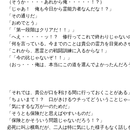
（そうか・・・・あれから俺・・・・・！？）
「じゃあ！ 俺も今日から霊能力者なんだな！？」
「その通りだ」
「おめでとう」
「「第一段階はクリアだ！！」」
「へえ・・・・・ッ！？ 修行ってこれで終わりじゃない
「何を言っている。今までのことは貴公の霊力を目覚めさ
「これから、悪霊との戦闘訓練に入るからな！」
「「今の比じゃないぞ！！」」
（おっ・・・俺は、本当にこの道を選んでよかったんだろ
「それでは、貴公が口を利ける間に行っておくことがある
「ちょいまて！？ 口がきけるウチってどういうことじゃ
「気にするな万が一のためだ」
「そうとも保険だと思えばやすいものだ」
「保険とかそういう問題じゃないだろう！？」
必死に叫ぶ横島だが、二人は特に気にした様子もなく話し