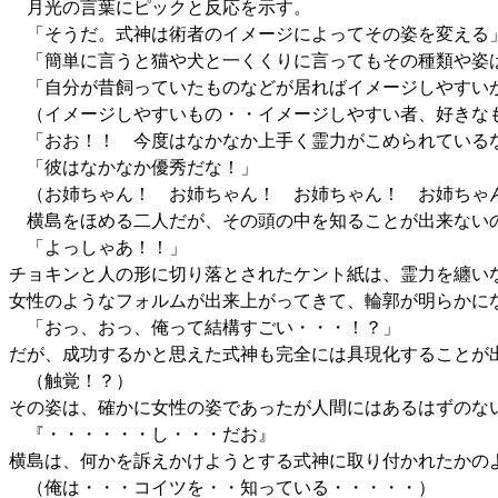
月光の言葉にピックと反応を示す。
「そうだ。式神は術者のイメージによってその姿を変える
「簡単に言うと猫や犬と一くくりに言ってもその種類や姿
「自分が昔飼っていたものなどが居ればイメージしやすい
（イメージしやすいもの・・イメージしやすい者、好きなも
「おお！！ 今度はなかなか上手く霊力がこめられている
「彼はなかなか優秀だな！」
（お姉ちゃん！ お姉ちゃん！ お姉ちゃん！ お姉ちゃ
横島をほめる二人だが、その頭の中を知ることが出来ない
「よっしゃあ！！」
チョキンと人の形に切り落とされたケント紙は、霊力を纏い
女性のようなフォルムが出来上がってきて、輪郭が明らかに
「おっ、おっ、俺って結構すごい・・・！？」
だが、成功するかと思えた式神も完全には具現化することが
（触覚！？）
その姿は、確かに女性の姿であったが人間にはあるはずのな
『・・・・・・し・・・だお』
横島は、何かを訴えかけようとする式神に取り付かれたかの
（俺は・・・コイツを・・知っている・・・・・）