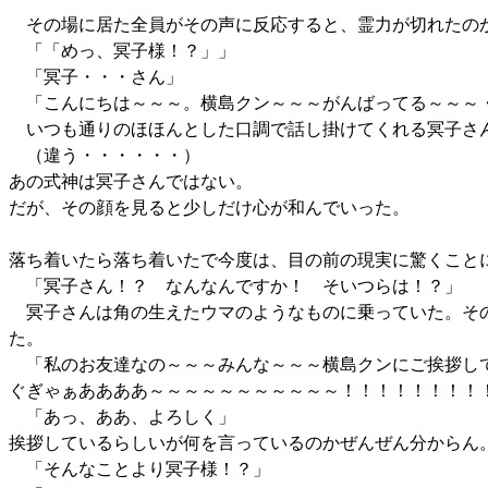
その場に居た全員がその声に反応すると、霊力が切れたのか
「「めっ、冥子様！？」」
「冥子・・・さん」
「こんにちは～～～。横島クン～～～がんばってる～～～・
いつも通りのほほんとした口調で話し掛けてくれる冥子さ
（違う・・・・・・）
あの式神は冥子さんではない。
だが、その顔を見ると少しだけ心が和んでいった。
落ち着いたら落ち着いたで今度は、目の前の現実に驚くこと
「冥子さん！？ なんなんですか！ そいつらは！？」
冥子さんは角の生えたウマのようなものに乗っていた。その
た。
「私のお友達なの～～～みんな～～～横島クンにご挨拶
ぐぎゃぁああああ～～～～～～～～～～～！！！！！！！！
「あっ、ああ、よろしく」
挨拶しているらしいが何を言っているのかぜんぜん分からん
「そんなことより冥子様！？」