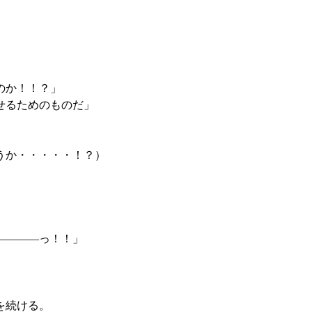
のか！！？」
せるためのものだ」
うか・・・・・！？）
」
――――っ！！」
を続ける。