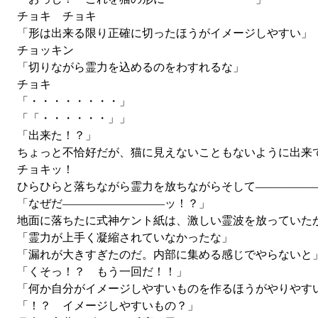
チョキ チョキ
「形は出来る限り正確に切ったほうがイメージしやすい」
チョッキン
「切りながら霊力を込めるのをわすれるな」
チョキ
「・・・・・・・・」
「「・・・・・・」」
「出来た！？」
ちょっと不恰好だが、猫に見えないこともないように出来
チョキッ！
ひらひらと落ちながら霊力を放ちながらそして―――――
「なぜだ―――――――――ッ！？」
地面に落ちたに式神ケント紙は、激しい霊波を放っていた
「霊力が上手く凝縮されていなかったな」
「漏れが大きすぎたのだ。内部に集める感じでやらないと
「くそっ！？ もう一回だ！！」
「何か自分がイメージしやすいものを作るほうがやりやす
「！？ イメージしやすいもの？」