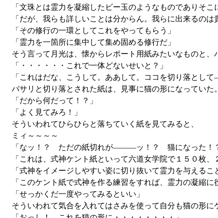
「文珠とは霊力を凝縮したビー玉のようなものでありそこに
「だが、我らも詳しいことは分からん。我らに出来るのは
「その修行の一環としてこれをやってもらう」
「霊力を一箇所に集中して集め固める修行だ」
そう言って月光は、懐からレポート用紙みたいなものと、
「・・・・・・これで一体どないせいと？」
「これはだな、こうして。ああして。ココを切り落として
バサリと切り落とされた紙は、見事に猫の形になっていた
「だから何だって！？」
「よく見てみろ！」
そういわれてひらひらと落ちていく紙を見てみると、
ミィ～～～～
「なッ！？ ただの紙切れが―――ッ！？ 猫になった！
「これは、式神ケント紙といって六道女学院で１５０枚、
「式神をイメージしやすい姿に切り抜いて霊力を与えるこ
「このケント紙で式神を作る練習をすれば、霊力の凝縮に
「せっかくだ一度やってみるといい」
そういわれて気合を入れてはさみを使って自分も猫の形に
「おっし！ これを猫の形に・・・・・・・・」