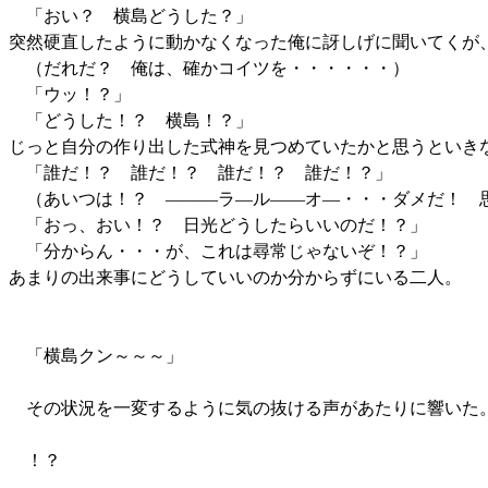
「おい？ 横島どうした？」
突然硬直したように動かなくなった俺に訝しげに聞いてくが
（だれだ？ 俺は、確かコイツを・・・・・・）
「ウッ！？」
「どうした！？ 横島！？」
じっと自分の作り出した式神を見つめていたかと思うといき
「誰だ！？ 誰だ！？ 誰だ！？ 誰だ！？」
（あいつは！？ ―――ラ―ル――オ―・・・ダメだ！ 
「おっ、おい！？ 日光どうしたらいいのだ！？」
「分からん・・・が、これは尋常じゃないぞ！？」
あまりの出来事にどうしていいのか分からずにいる二人。
「横島クン～～～」
その状況を一変するように気の抜ける声があたりに響いた
！？