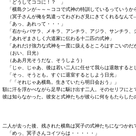
「どうしてココに！？ 」
「横島クンが～～～ココで式神の特訓しているっていうか
（冥子さんが俺を気遣ってわざわざ見にきてくれるなんて
「あっ、あれって・・・」
「右からバサラ、メキラ、アンチラ、アジラ、サンチラ、シ
「あれぞまさしく六道家に伝わる十二匹の式神」
「あれだけ強力な式神を一度に扱えるところはすごいのだ
（おい、日光）
（ああ月光そうだな、そうしよう）
「じゃ、じゃあ、後は若い二人に任せて我らは退散すると
「そっ、そうとも。すぐに退室するとしよう日光」
「「それじゃあ横島。生きていたら明日会おう」」
額に汗を浮かべながら足早に駆け出す二人。そのセリフにと
彼は知らなかった。彼女と式神たちが彼らに何をもたらした
二人が去った後、残された横島は冥子の式神たちになつかれ
「めっ、冥子さんコイツらは・・・・・」