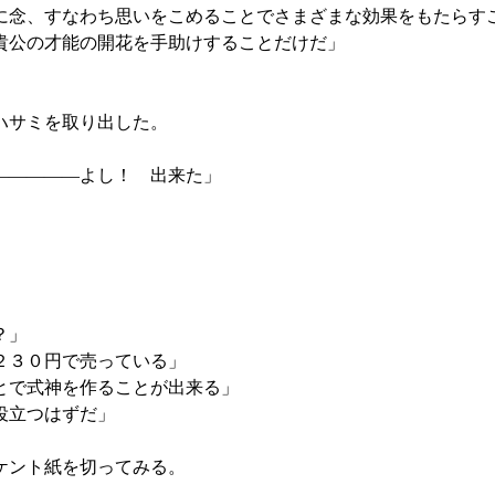
念、すなわち思いをこめることでさまざまな効果をもたらす
貴公の才能の開花を手助けすることだけだ」
ハサミを取り出した。
―――――よし！ 出来た」
。
？」
２３０円で売っている」
とで式神を作ることが出来る」
役立つはずだ」
ケント紙を切ってみる。