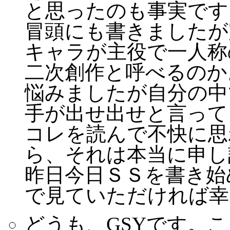
と思ったのも事実です
冒頭にも書きましたが
キャラが主役で一人称
二次創作と呼べるのか
悩みましたが自分の中
手が出せ出せと言って
コレを読んで不快に思
ら、それは本当に申し
昨日今日ＳＳを書き始
で見ていただければ
どうも、GSYです。