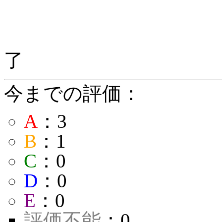
了
今までの評価：
A
：3
B
：1
C
：0
D
：0
E
：0
評価不能
：0