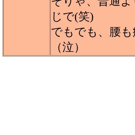
そりゃ、普通よ
じで(笑)
でもでも、腰も
（泣）