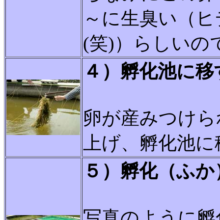
～に生臭い（ヒ
(笑)）らしいの
４）孵化池に移
卵が産みつけら
上げ、孵化池に
５）孵化（ふか
写真のように孵