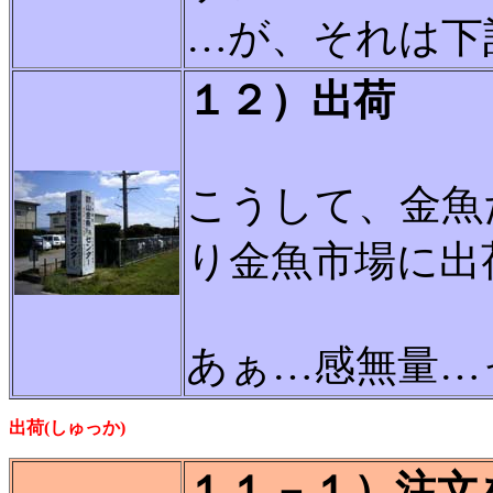
…が、それは下
１２）出荷
こうして、金魚
り金魚市場に出
あぁ…感無量…
出荷(しゅっか)
１１－１）注文