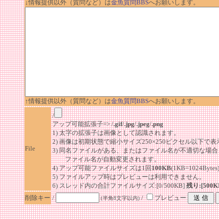
↓情報提供以外（質問など）は
金魚質問BBS
へお願いします。
↑情報提供以外（質問など）は
金魚質問BBS
へお願いします。
/
アップ可能拡張子=> /
.gif
/
.jpg
/
.jpeg
/
.png
1) 太字の拡張子は画像として認識されます。
2) 画像は初期状態で縮小サイズ250×250ピクセル以下で
File
3) 同名ファイルがある、またはファイル名が不適切な場合
ファイル名が自動変更されます。
4) アップ可能ファイルサイズは1回
100KB
(1KB=1024By
5) ファイルアップ時はプレビューは利用できません。
6) スレッド内の合計ファイルサイズ:[0/500KB]
残り:[500K
削除キー
/
/
プレビュー
(半角8文字以内)