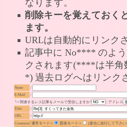
なります。
削除キーを覚えておく
ます。
URLは自動的にリンク
記事中に No**** 
クされます(****は半角
*) 過去ログへはリンク
Name
/
E-Mail
/
└> 関連するレス記事をメールで受信しますか?
/ アドレス
Title
/
URL
/
Comment/ 通常モード->
図表モード->
(適当に改行して下さい/半