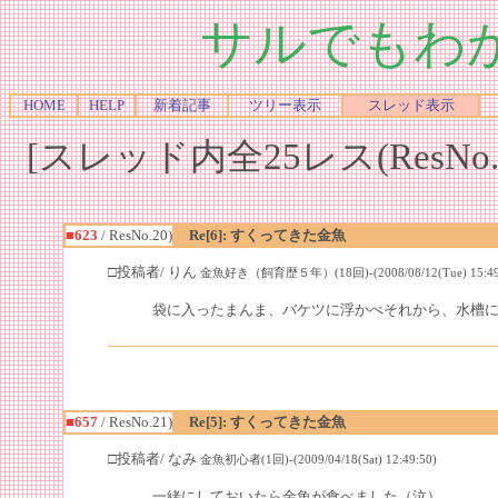
サルでもわ
HOME
HELP
新着記事
ツリー表示
スレッド表示
[スレッド内全25レス(ResNo.2
■623
/ ResNo.20)
Re[6]: すくってきた金魚
□投稿者/ りん
金魚好き（飼育歴５年）(18回)-(2008/08/12(Tue) 15:49
袋に入ったまんま、バケツに浮かべそれから、水槽
■657
/ ResNo.21)
Re[5]: すくってきた金魚
□投稿者/ なみ
金魚初心者(1回)-(2009/04/18(Sat) 12:49:50)
一緒にしておいたら金魚が食べました（泣）