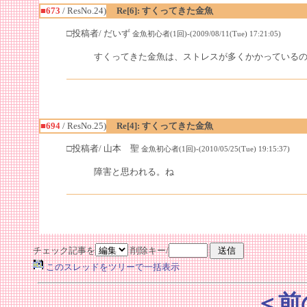
■673
/ ResNo.24)
Re[6]: すくってきた金魚
□投稿者/ だいず
金魚初心者(1回)-(2009/08/11(Tue) 17:21:05)
すくってきた金魚は、ストレスが多くかかっているの
■694
/ ResNo.25)
Re[4]: すくってきた金魚
□投稿者/ 山本 聖
金魚初心者(1回)-(2010/05/25(Tue) 19:15:37)
障害と思われる。ね
チェック記事を
削除キー/
このスレッドをツリーで一括表示
＜前