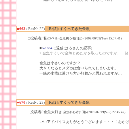
■663
/ ResNo.22)
Re[5]: すくってきた金魚
□投稿者/ 私のベル
金魚初心者(1回)-(2009/06/09(Tue) 15:37:41)
■
No584
に返信(はるさんの記事)
> 金魚すくいで金魚とめだかを取ったのですが、一
金魚は小さいのですか？
大きくなるとメダカは食べられてしまいます。
一緒の水槽は避けた方が無難かと思われますが…
■670
/ ResNo.23)
Re[2]: すくってきた金魚
□投稿者/ 金魚大好き
金魚初心者(1回)-(2009/07/19(Sun) 22:45:47)
いいアドバイスありがとうございます・・・！おか