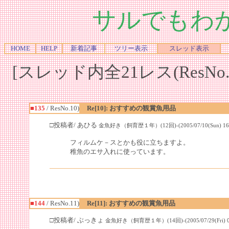
サルでもわ
HOME
HELP
新着記事
ツリー表示
スレッド表示
[スレッド内全21レス(ResNo.1
■135
/ ResNo.10)
Re[10]: おすすめの観賞魚用品
□投稿者/ あひる
金魚好き（飼育歴１年）(12回)-(2005/07/10(Sun) 16:4
フィルムケ－スとかも役に立ちますよ。
稚魚のエサ入れに使っています。
■144
/ ResNo.11)
Re[11]: おすすめの観賞魚用品
□投稿者/ ぶっきょ
金魚好き（飼育歴１年）(14回)-(2005/07/29(Fri) 09