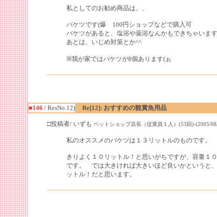
私としてのお勧め商品は、、
バケツです(爆 100円ショップなどで購入可
バケツがあると、塩浴や薬浴なんかもできちゃいます
あとは、いじめ対策とか^^
※我が家ではバケツが8個あります(ぉ
■146
/ ResNo.12)
Re[12]: おすすめの観賞魚用品
□投稿者/ いずも
ペットショップ店長（従業員１人）(53回)-(2005/08/02(T
私のオススメのバケツは１３リットルのものです。
きりよく１０リットル！と思いがちですが、容量１
です。 では大きければ大きいほど良いかというと
ットル！だと思います。