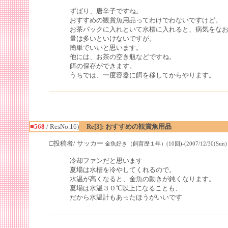
ずばり、唐辛子ですね。
おすすめの観賞魚用品ってわけでわないですけど。
お茶パックに入れといて水槽に入れると、病気をな
量は多いといけないですが。
簡単でいいと思います。
他には、お茶の空き瓶などですね。
餌の保存ができます。
うちでは、一度容器に餌を移してからやります。
■568
/ ResNo.16)
Re[3]: おすすめの観賞魚用品
□投稿者/ サッカー
金魚好き（飼育歴１年）(10回)-(2007/12/30(Sun) 16
冷却ファンだと思います
夏場は水槽を冷やしてくれるので。
水温が高くなると、金魚の動きが鈍くなります。
夏場は水温３０℃以上になることも、
だから水温計もあったほうがいいです