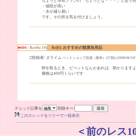
ちょっと冷却ファンの「ちょっとな・・・」と思う
・値段が高い
・水が減り易い
です。その所を気を付けましょう。
■606
/ ResNo.19)
Re[6]: おすすめの観賞魚用品
□投稿者/ ヌライム
ペットショップ店員（新米）(37回)-(2008/06/19(Thu
卵を取るとき、ピぺットなんかあれば、助かります
価格は400円くらいです
チェック記事を
削除キー/
このスレッドをツリーで一括表示
＜前のレス1