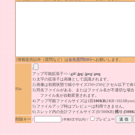
↑情報提供以外（質問など）は
金魚質問BBS
へお願いします。
/
アップ可能拡張子=> /
.gif
/
.jpg
/
.jpeg
/
.png
1) 太字の拡張子は画像として認識されます。
2) 画像は初期状態で縮小サイズ250×250ピクセル以下で
File
3) 同名ファイルがある、またはファイル名が不適切な場合
ファイル名が自動変更されます。
4) アップ可能ファイルサイズは1回
100KB
(1KB=1024By
5) ファイルアップ時はプレビューは利用できません。
6) スレッド内の合計ファイルサイズ:[0/500KB]
残り:[500K
削除キー
/
/
プレビュー
(半角8文字以内)