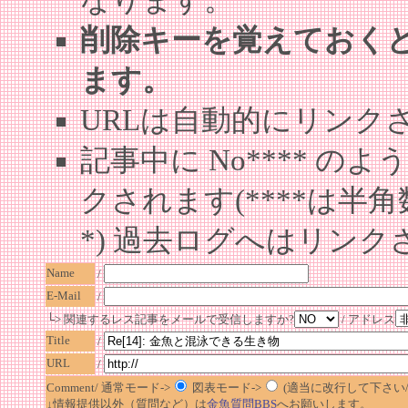
なります。
削除キーを覚えておく
ます。
URLは自動的にリンク
記事中に No**** 
クされます(****は半角
*) 過去ログへはリンク
Name
/
E-Mail
/
└> 関連するレス記事をメールで受信しますか?
/ アドレス
Title
/
URL
/
Comment/ 通常モード->
図表モード->
(適当に改行して下さい/半
↓情報提供以外（質問など）は
金魚質問BBS
へお願いします。