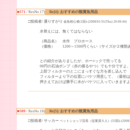
■571
/ ResNo.17)
Re[4]: おすすめの観賞魚用品
□投稿者/ 通りすがり
金魚初心者(1回)-(2008/01/31(Thu) 20:09:44)
水替えには、無くてはならない
（商品名） 水作 プロホース
（価格） 1200～1500円くらい（サイズが２種類
との紹介がありましたが、ホー○ックで売ってる
98円の石油ポンプ（赤の握るやつ）でも十分ですよ
上部フィルターのとこにまっすぐな方を差し込んで
フィルターより下の位置にバケツ用意して、（最初
押さえておけば勝手に水がバケツに入っていきます
■589
/ ResNo.18)
Re[5]: おすすめの観賞魚用品
□投稿者/ サッカー
ペットショップ店長（従業員５人）(55回)-(2008/04/18(