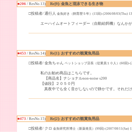
■206
/ ResNo.13)
Re[9]: 金魚と混泳できる生き物
□投稿者/ 通行人
金魚好き（飼育歴５年）(15回)-(2006/08/03(Thu) 13:
エーハイムオートフィーダー（自動給餌機）なんか
■453
/ ResNo.14)
Re[1]: おすすめの観賞魚用品
□投稿者/ 金魚ちゃん
ペットショップ店長（従業員１０人）(60回)-(2007/08
私のお勧め商品はこちらです。
【商品名】ナショナルnon-noise s200
【値段】２０５０円
真夜中でも全く音がしないので静かです。それだけ
■473
/ ResNo.15)
Re[2]: おすすめの観賞魚用品
□投稿者/ クロ
金魚研究所博士（新薬発見）(99回)-(2007/08/11(Sat) 15: