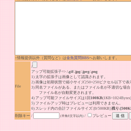
↑情報提供以外（質問など）は
金魚質問BBS
へお願いします。
/
アップ可能拡張子=> /
.gif
/
.jpg
/
.jpeg
/
.png
1) 太字の拡張子は画像として認識されます。
2) 画像は初期状態で縮小サイズ250×250ピクセル以下で
File
3) 同名ファイルがある、またはファイル名が不適切な場合
ファイル名が自動変更されます。
4) アップ可能ファイルサイズは1回
100KB
(1KB=1024By
5) ファイルアップ時はプレビューは利用できません。
6) スレッド内の合計ファイルサイズ:[0/500KB]
残り:[500K
削除キー
/
/
プレビュー
(半角8文字以内)