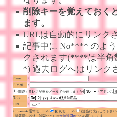
なります。
削除キーを覚えておく
ます。
URLは自動的にリンク
記事中に No**** 
クされます(****は半角
*) 過去ログへはリンク
Name
/
E-Mail
/
└> 関連するレス記事をメールで受信しますか?
/ アドレス
Title
/
URL
/
Comment/ 通常モード->
図表モード->
(適当に改行して下さい/半
↓情報提供以外（質問など）は
金魚質問BBS
へお願いします。