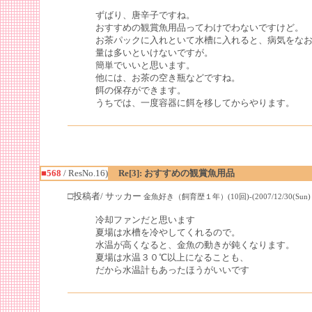
ずばり、唐辛子ですね。
おすすめの観賞魚用品ってわけでわないですけど。
お茶パックに入れといて水槽に入れると、病気をな
量は多いといけないですが。
簡単でいいと思います。
他には、お茶の空き瓶などですね。
餌の保存ができます。
うちでは、一度容器に餌を移してからやります。
■568
/ ResNo.16)
Re[3]: おすすめの観賞魚用品
□投稿者/ サッカー
金魚好き（飼育歴１年）(10回)-(2007/12/30(Sun) 16
冷却ファンだと思います
夏場は水槽を冷やしてくれるので。
水温が高くなると、金魚の動きが鈍くなります。
夏場は水温３０℃以上になることも、
だから水温計もあったほうがいいです