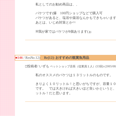
私としてのお勧め商品は、、
バケツです(爆 100円ショップなどで購入可
バケツがあると、塩浴や薬浴なんかもできちゃいます
あとは、いじめ対策とか^^
※我が家ではバケツが8個あります(ぉ
■146
/ ResNo.12)
Re[12]: おすすめの観賞魚用品
□投稿者/ いずも
ペットショップ店長（従業員１人）(53回)-(2005/08/02(T
私のオススメのバケツは１３リットルのものです。
きりよく１０リットル！と思いがちですが、容量１
です。 では大きければ大きいほど良いかというと
ットル！だと思います。