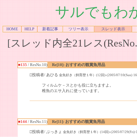
サルでもわ
HOME
HELP
新着記事
ツリー表示
スレッド表示
[スレッド内全21レス(ResNo.1
■135
/ ResNo.10)
Re[10]: おすすめの観賞魚用品
□投稿者/ あひる
金魚好き（飼育歴１年）(12回)-(2005/07/10(Sun) 16:4
フィルムケ－スとかも役に立ちますよ。
稚魚のエサ入れに使っています。
■144
/ ResNo.11)
Re[11]: おすすめの観賞魚用品
□投稿者/ ぶっきょ
金魚好き（飼育歴１年）(14回)-(2005/07/29(Fri) 09