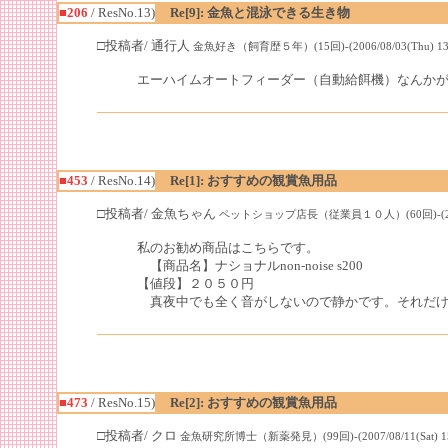
■206
/ ResNo.13)
Re[9]: 金魚と混泳できる生き物
□投稿者/ 通行人
金魚好き（飼育歴５年）(15回)-(2006/08/03(Thu) 13:
エーハイムオートフィーダー（自動給餌機）なんか
■453
/ ResNo.14)
Re[1]: おすすめの観賞魚用品
□投稿者/ 金魚ちゃん
ペットショップ店長（従業員１０人）(60回)-(2007/08
私のお勧め商品はこちらです。
【商品名】ナショナルnon-noise s200
【値段】２０５０円
真夜中でも全く音がしないので静かです。それだけ
■473
/ ResNo.15)
Re[2]: おすすめの観賞魚用品
□投稿者/ クロ
金魚研究所博士（新薬発見）(99回)-(2007/08/11(Sat) 15: