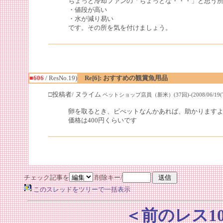
ちょっと冷却ファンの「ちょっとな・・・」と思う
・値段が高い
・水が減り易い
です。その所を気を付けましょう。
■606
/ ResNo.19)
Re[6]: おすすめの観賞魚用品
□投稿者/ ヌライム
ペットショップ店員（新米）(37回)-(2008/06/19(Thu
卵を取るとき、ピぺットなんかあれば、助かります
価格は400円くらいです
チェック記事を
削除キー/
このスレッドをツリーで一括表示
＜前のレス1