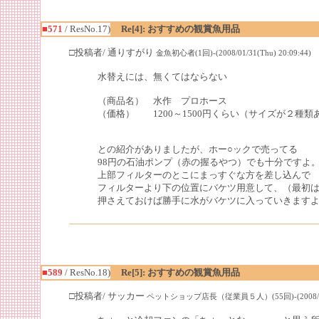
■571
/ ResNo.17)
Re[4]: おすすめの観賞魚用品
□投稿者/ 通りすがり
金魚初心者(1回)-(2008/01/31(Thu) 20:09:44)
水替えには、無くてはならない
（商品名） 水作 プロホース
（価格） 1200～1500円くらい（サイズが２種類
との紹介がありましたが、ホー○ックで売ってる
98円の石油ポンプ（赤の握るやつ）でも十分ですよ
上部フィルターのとこにまっすぐな方を差し込んで
フィルターより下の位置にバケツ用意して、（最初
押さえておけば勝手に水がバケツに入っていきます
■589
/ ResNo.18)
Re[5]: おすすめの観賞魚用品
□投稿者/ サッカー
ペットショップ店長（従業員５人）(55回)-(2008/04/18(