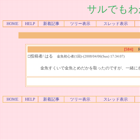
サルでもわ
HOME
HELP
新着記事
ツリー表示
スレッド表示
[584]
□投稿者/ はる
金魚初心者(1回)-(2008/04/06(Sun) 17:34:07)
金魚すくいで金魚とめだかを取ったのですが、一緒に
HOME
HELP
新着記事
ツリー表示
スレッド表示