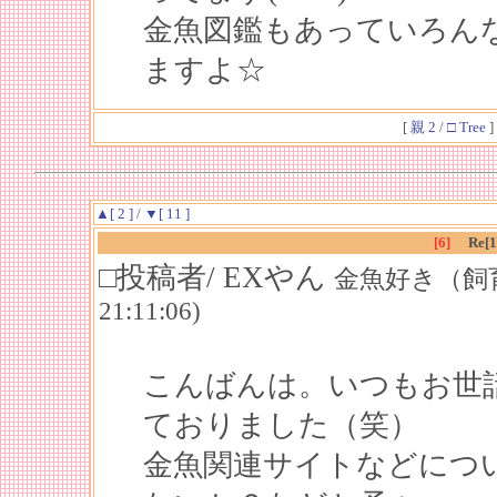
金魚図鑑もあっていろん
ますよ☆
[
親 2
/
□ Tree
]
▲[ 2 ]
/
▼[ 11 ]
[6]
Re
□投稿者/ EXやん
金魚好き（飼育歴５
21:11:06)
こんばんは。いつもお世
ておりました（笑）
金魚関連サイトなどにつ