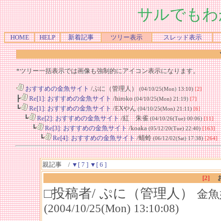
サルでもわ
HOME
HELP
新着記事
ツリー表示
スレッド表示
*ツリー一括表示では画像も強制的にアイコン表示になります。
おすすめの金魚サイト
/ぷに（管理人）
(04/10/25(Mon) 13:10)
[2]
┣
Re[1]: おすすめの金魚サイト
/hiroko
(04/10/25(Mon) 21:19)
[7]
┗
Re[1]: おすすめの金魚サイト
/EXやん
(04/10/25(Mon) 21:11)
[6]
┗
Re[2]: おすすめの金魚サイト
/紅 朱雀
(04/10/26(Tue) 00:06)
[11]
┗
Re[3]: おすすめの金魚サイト
/koaka
(05/12/20(Tue) 22:40)
[163]
┗
Re[4]: おすすめの金魚サイト
/蜻蛉
(06/12/02(Sat) 17:38)
[264]
親記事 /
▼[ 7 ]
▼[ 6 ]
[2]
□投稿者/ ぷに（管理人）
金魚
(2004/10/25(Mon) 13:10:08)