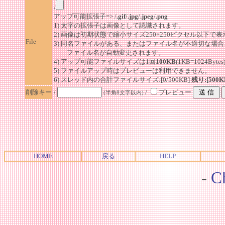
/
アップ可能拡張子=> /
.gif
/
.jpg
/
.jpeg
/
.png
1) 太字の拡張子は画像として認識されます。
2) 画像は初期状態で縮小サイズ250×250ピクセル以下で
File
3) 同名ファイルがある、またはファイル名が不適切な場合
ファイル名が自動変更されます。
4) アップ可能ファイルサイズは1回
100KB
(1KB=1024By
5) ファイルアップ時はプレビューは利用できません。
6) スレッド内の合計ファイルサイズ:[0/500KB]
残り:[500K
削除キー
/
/
プレビュー
(半角8文字以内)
HOME
戻る
HELP
-
Ch