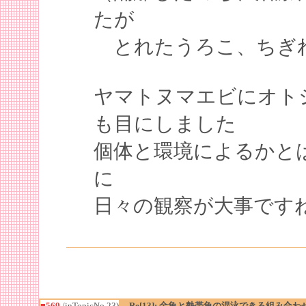
たが
とれたうろこ、ちぎれ
ヤマトヌマエビにオト
も目にしました
個体と環境によるかと
に
日々の観察が大事です
■569
/inTopicNo.23)
Re[13]: 金魚と熱帯魚の混泳できる組み合わ