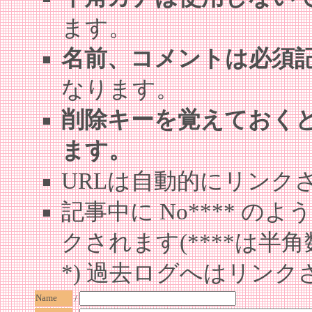
ます。
名前、コメントは必須
なります。
削除キーを覚えておく
ます。
URLは自動的にリンク
記事中に No**** 
クされます(****は半角
*) 過去ログへはリンク
Name
/