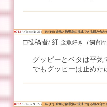
■712
/inTopicNo.26)
Re[16]: 金魚と熱帯魚の混泳できる組み合わ
□投稿者/ 紅
金魚好き（飼育歴１年）(1
グッピーとベタは平気
でもグッピーは止めたほ
■732
/inTopicNo.27)
Re[17]: 金魚と熱帯魚の混泳できる組み合わ