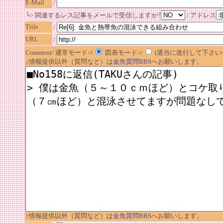
E-Mail
/
└> 関連するレス記事をメールで受信しますか?
/ アドレス
Title
/
URL
/
Comment/ 通常モード->
図表モード->
(適当に改行して下さい/半
↓情報提供以外（質問など）は
金魚質問BBS
へお願いします。
↑情報提供以外（質問など）は
金魚質問BBS
へお願いします。