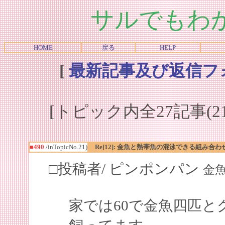
サルでもわ
HOME
戻る
HELP
[
最新記事及び返信フ
[トピック内全27記事(21-
■490
/inTopicNo.21)
Re[12]: 金魚と熱帯魚の混泳できる組み合わ
□投稿者/ ピンポンパン
金魚初
家では60で金魚四匹