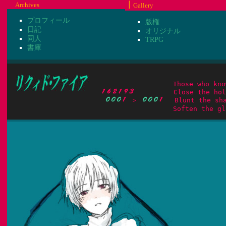
┃
Archives
Gallery
プロフィール
版権
日記
オリジナル
同人
TRPG
書庫
　　　　　　Close the holes
 ＞ 
　 Blunt the sha
　　　　　　　　　　　Soften the glar