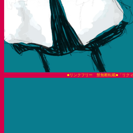
■リンクフリー 禁無断転載■「リクィド・ファイア L