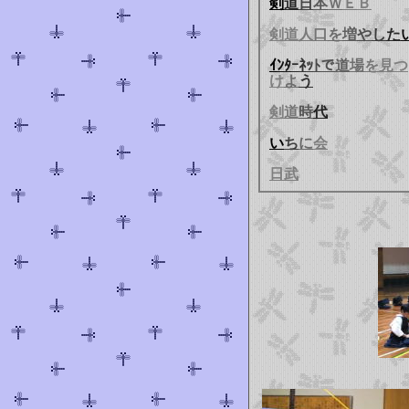
剣
道
日
本
Ｗ
Ｅ
Ｂ
剣
道
人
口
を
増
や
し
た
ｲ
ﾝ
ﾀ
ｰ
ﾈ
ｯ
ﾄ
で
道
場
を
見
つ
け
よ
う
剣
道
時
代
い
ち
に
会
日武