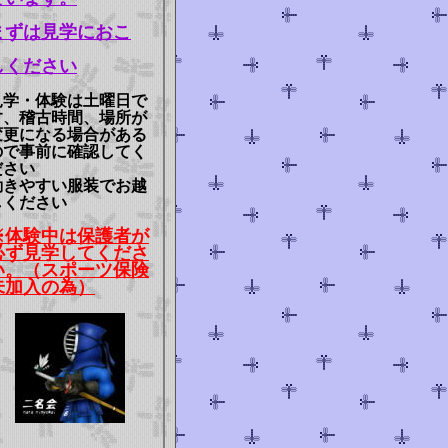
まずは見学におこ
しください
見学・体験は土曜日で
す、稽古時間、場所が
変更になる場合がある
ので事前に確認してく
ださい
動きやすい服装でお越
しください
※体験中は保護者が
に
ち
は
！
あ
り
が
と
う
ご
ざ
い
ま
し
た
！
よ
必ず見学してくださ
い。（スポーツ保険
未加入の為）