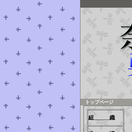
トップページ
組 織