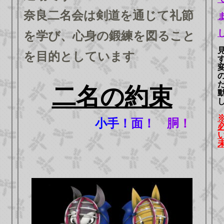
奈良二名会は剣道を通じて礼節
を学び、心身の鍛練を図ること
を目的としています
二名の約束
小
手
！
面
！
胴
！
こ
ん