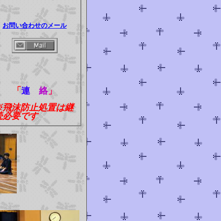
お問い合わせのメール
「
連
絡
」
※飛沫防止処置は継
続必要です