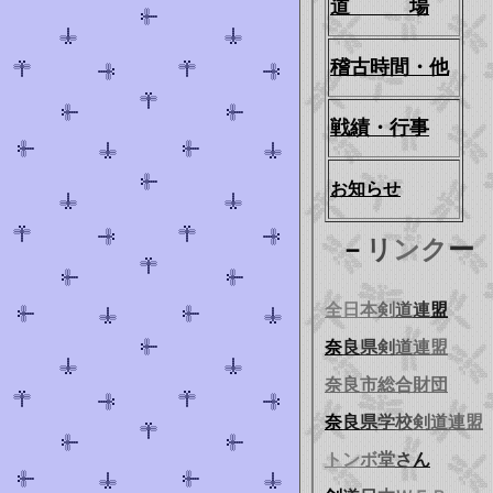
道 場
稽古時
間
・他
戦績
・
行事
お知らせ
－
リ
ン
ク
ー
全
日
本
剣
道
連
盟
奈
良
県
剣
道
連
盟
奈良市総合財団
奈
良
県
学
校
剣
道
連
盟
ト
ン
ボ
堂
さ
ん